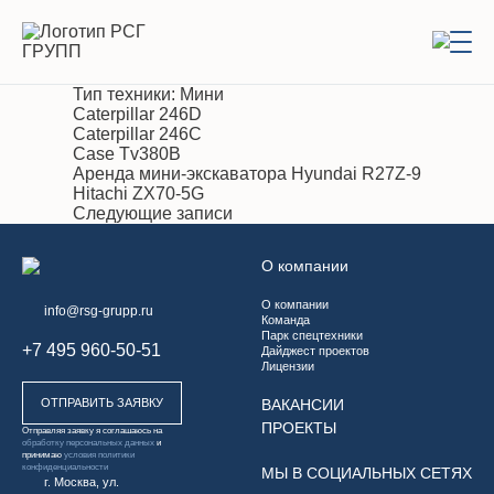
Тип техники:
Мини
Caterpillar 246D
Caterpillar 246C
Case Tv380B
Аренда мини-экскаватора Hyundai R27Z-9
Hitachi ZX70-5G
Навигация
Следующие записи
по
записям
О компании
О компании
info@rsg-grupp.ru
Команда
Парк спецтехники
+7 495 960-50-51
Дайджест проектов
Лицензии
ОТПРАВИТЬ ЗАЯВКУ
ВАКАНСИИ
ПРОЕКТЫ
Отправляя заявку я соглашаюсь на
обработку персональных данных
и
принимаю
условия политики
конфиденциальности
МЫ В СОЦИАЛЬНЫХ СЕТЯХ
г. Москва, ул.